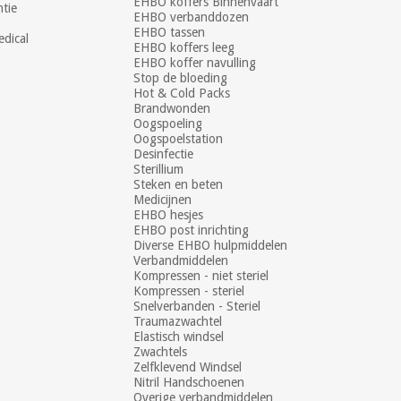
EHBO koffers Binnenvaart
ntie
EHBO verbanddozen
EHBO tassen
dical
EHBO koffers leeg
EHBO koffer navulling
Stop de bloeding
Hot & Cold Packs
Brandwonden
Oogspoeling
Oogspoelstation
Desinfectie
Sterillium
Steken en beten
Medicijnen
EHBO hesjes
EHBO post inrichting
Diverse EHBO hulpmiddelen
Verbandmiddelen
Kompressen - niet steriel
Kompressen - steriel
Snelverbanden - Steriel
Traumazwachtel
Elastisch windsel
Zwachtels
Zelfklevend Windsel
Nitril Handschoenen
Overige verbandmiddelen