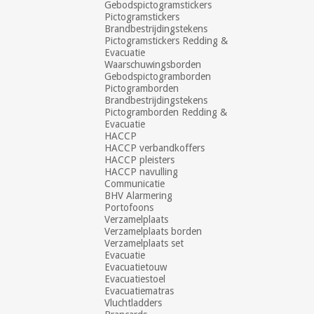
Gebodspictogramstickers
Pictogramstickers
Brandbestrijdingstekens
Pictogramstickers Redding &
Evacuatie
Waarschuwingsborden
Gebodspictogramborden
Pictogramborden
Brandbestrijdingstekens
Pictogramborden Redding &
Evacuatie
HACCP
HACCP verbandkoffers
HACCP pleisters
HACCP navulling
Communicatie
BHV Alarmering
Portofoons
Verzamelplaats
Verzamelplaats borden
Verzamelplaats set
Evacuatie
Evacuatietouw
Evacuatiestoel
Evacuatiematras
Vluchtladders