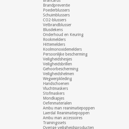
Brancards
Brandpreventie
Poederblussers
Schuimblussers
CO2-blussers
Vetbrandblusser
Blusdekens
Onderhoud en Keuring
Rookmelders
Hittemelders
Koolmonoxidemelders
Persoonlijke bescherming
Veiligheidshesjes
Veiligheidsbrillen
Gehoorbescherming
Veiligheidshelmen
Wegwerpkleding
Handschoenen
Vluchtmaskers
Stofmaskers
Mondkapjes
Oefenmaterialen
Ambu man reanimatiepoppen
Laerdal Reanimatiepoppen
Ambu man accessoires
Trainingssets
Overige veiligheidsproducten