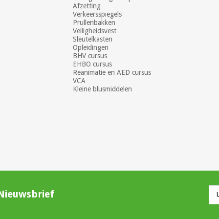
Afzetting
Verkeersspiegels
Prullenbakken
Veiligheidsvest
Sleutelkasten
Opleidingen
BHV cursus
EHBO cursus
Reanimatie en AED cursus
VCA
Kleine blusmiddelen
Nieuwsbrief