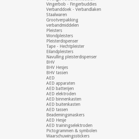
Vingerbob - Fingerbuddies
Verbanddoek - Verbandlaken
Staalwaren
Grootverpakking
verbandmiddelen
Pleisters
Wondpleisters
Pleisterdispenser
Tape - Hechtpleister
Eilandpleisters
Navulling pleisterdispenser
BHV
BHV Hesjes
BHV tassen
AED
AED apparaten
AED batterijen
AED elektroden
AED binnenkasten
AED buitenkasten
AED tassen
Beademingsmaskers
AED Hesje
AED trainingselektroden
Pictogrammen & symbolen
Waarschuwingsstickers