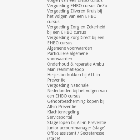
volgen van een EHBO cursus
Vergoeding EHBO cursus ZieZo
Vergoeding Zilveren Kruis bij
het volgen van een EHBO
cursus
Vergoeding Zorg en Zekerheid
bij een EHBO cursus
Vergoeding ZorgDirect bij een
EHBO cursus
Algemene voorwaarden
Particuliere algemene
voorwaarden
Onderhoud & reparatie Ambu
Man reanimatiepop
Hesjes bedrukken bij ALL-in
Preventie
Vergoeding Nationale
Nederlanden bij het volgen van
een EHBO cursus
Gehoorbescherming kopen bij
All-in Preventie
Klachtenregeling
Serviceportal
Stage lopen bij All-in Preventie
Junior accountmanager (stage)
Office assistant / Secretaresse
(stage)