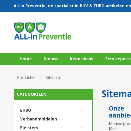
All-in Preventie, de specialist in BHV & EHBO artikelen 
Home
Nieuws
Kennisbank
Serviceporta
Producten
Sitemap
Sitem
CATEGORIEËN
Onze
EHBO
aanbie
Verbandmiddelen
Nieuwe pro
Pleisters
Merk