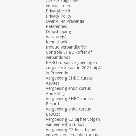
Zakelijke algemene
voorwaarden
Privacybeleid
Privacy Policy
Over All-in Preventie
Referenties
Dropshipping
Vacature(s)
Kennisbank
Inhoud verbandkoffer
Controle EHBO koffer of
verbanddoos
EHBO cursus vergoedingen
zorgverzekeraar in 2021 bij All-
in Preventie
Vergoeding EHBO cursus
Aevitea
Vergoeding ehbo cursus
Anderzorg
Vergoeding EHBO cursus
Besurd
Vergoeding ehbo cursus
Bewuzt
Vergoeding CZ bij het volgen
van een ehbo cursus
Vergoeding CZdirect bij het
volgen van een ehbo cursus