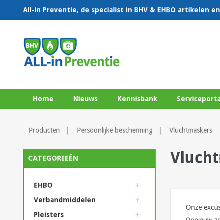
All-in Preventie, de specialist in BHV & EHBO artikelen 
Home
Nieuws
Kennisbank
Serviceporta
Producten
Persoonlijke bescherming
Vluchtmaskers
Vluch
CATEGORIEËN
EHBO
Verbandmiddelen
Onze excus
Pleisters