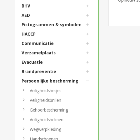
Opnieuw z
BHV
AED
Pictogrammen & symbolen
HACCP
Communicatie
Verzamelplaats
Evacuatie
Brandpreventie
Persoonlijke bescherming
Veiligheidshesjes
Veiligheidsbrillen
Gehoorbescherming
Veiligheidshelmen
Wegwerpkleding
Handschoenen