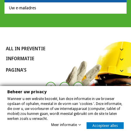
ALL IN PREVENTIE

INFORMATIE

PAGINA'S

Beheer uw privacy
Wanneer u een website bezoekt, kan deze informatie in uw browser
opslaan of ophalen, meestal in de vorm van 'cookies '. Deze informatie,
die over u, uw voorkeuren of uw internetapparaat (computer, tablet of
mobiel) zou kunnen gaan, wordt meestal gebruikt om de site te laten
werken zoals u verwacht.
Meer informatie
Accepteer alles
Allinpreventie 2007 - 2026
8,0