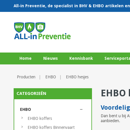
All-in Preventie, de specialist in BHV & EHBO artikelen 
Home
Nieuws
Kennisbank
Serviceporta
Producten
EHBO
EHBO hesjes
EHBO 
CATEGORIEËN
Voordeli
EHBO
Dan bent u bij A
EHBO koffers
aanbieden.
EHBO koffers Binnenvaart