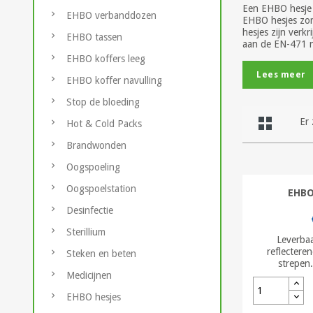
Een EHBO hesje z
EHBO verbanddozen
EHBO hesjes zor
hesjes zijn verk
EHBO tassen
aan de EN-471 no
EHBO koffers leeg
Lees meer
EHBO koffer navulling
Stop de bloeding
Er 
Hot & Cold Packs
Brandwonden
Oogspoeling
Oogspoelstation
EHBO
Desinfectie
Sterillium
Leverbaa
reflecteren
Steken en beten
strepen
Medicijnen
EHBO hesjes