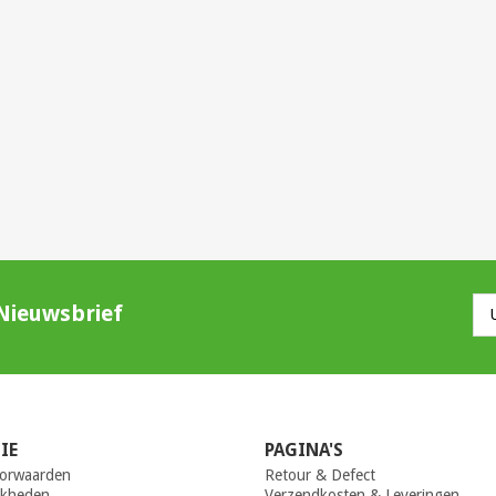
Nieuwsbrief
IE
PAGINA'S
orwaarden
Retour & Defect
jkheden
Verzendkosten & Leveringen