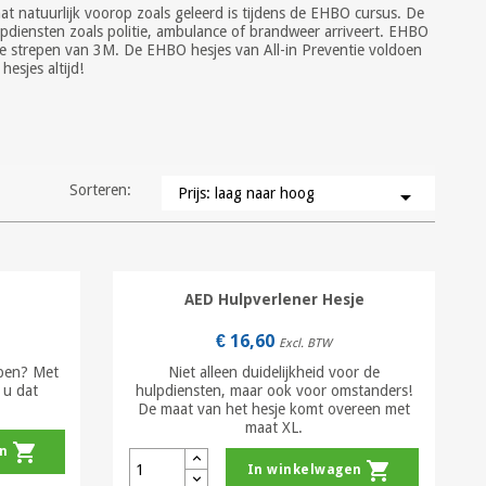
aat natuurlijk voorop zoals geleerd is tijdens de EHBO cursus. De
diensten zoals politie, ambulance of brandweer arriveert. EHBO
ende strepen van 3M. De EHBO hesjes van All-in Preventie voldoen
esjes altijd!
Sorteren:
Prijs: laag naar hoog

AED Hulpverlener Hesje
€ 16,60
Excl. BTW
open? Met
Niet alleen duidelijkheid voor de
 u dat
hulpdiensten, maar ook voor omstanders!
De maat van het hesje komt overeen met
maat XL.
shopping_cart
n
shopping_cart
In winkelwagen