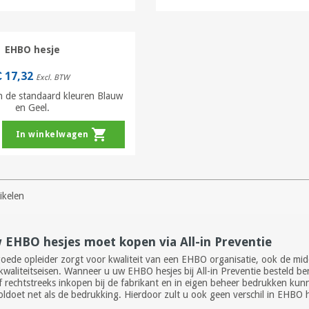
EHBO hesje
€ 17,32
Excl. BTW
n de standaard kleuren Blauw
en Geel.
shopping_cart
In winkelwagen
ikelen
EHBO hesjes moet kopen via All-in Preventie
 goede opleider zorgt voor kwaliteit van een EHBO organisatie, ook de
waliteitseisen. Wanneer u uw EHBO hesjes bij All-in Preventie besteld ben
 rechtstreeks inkopen bij de fabrikant en in eigen beheer bedrukken kunn
 voldoet net als de bedrukking. Hierdoor zult u ook geen verschil in EH