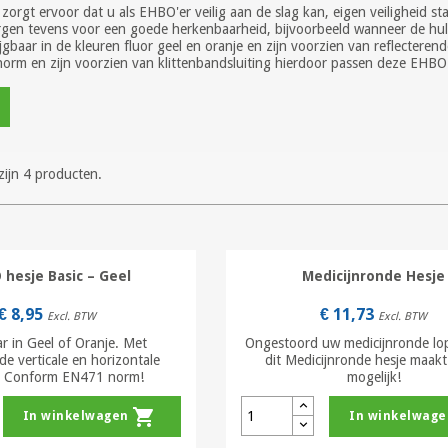
orgt ervoor dat u als EHBO'er veilig aan de slag kan, eigen veiligheid st
gen tevens voor een goede herkenbaarheid, bijvoorbeeld wanneer de hulp
rijgbaar in de kleuren fluor geel en oranje en zijn voorzien van reflecter
rm en zijn voorzien van klittenbandsluiting hierdoor passen deze EHBO h
zijn 4 producten.
 hesje Basic – Geel
Medicijnronde Hesje
€ 8,95
€ 11,73
Excl. BTW
Excl. BTW
r in Geel of Oranje. Met
Ongestoord uw medicijnronde l
de verticale en horizontale
dit Medicijnronde hesje maakt
. Conform EN471 norm!
mogelijk!
shopping_cart
In winkelwagen
In winkelwage