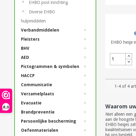
EHBO post inrichting
Diverse EHBO
hulpmiddelen
Verbandmiddelen
Pleisters
EHBO hesje i
BHV
AED
Pictogrammen & symbolen
HACCP
Communicatie
1-4 of 4 art
Verzamelplaats
Evacuatie
Waarom uw 
8,0
Brandpreventie
Niet alleen een
aan de hoogste k
Persoonlijke bescherming
EHBO hesjes zelf
kwaliteitseisen
Oefenmaterialen
bij ons besteld.