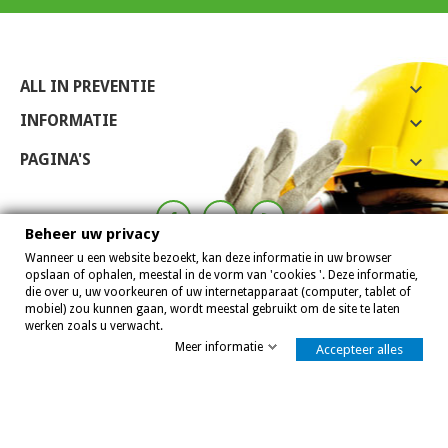
ALL IN PREVENTIE

INFORMATIE

PAGINA'S

Beheer uw privacy
Wanneer u een website bezoekt, kan deze informatie in uw browser
opslaan of ophalen, meestal in de vorm van 'cookies '. Deze informatie,
die over u, uw voorkeuren of uw internetapparaat (computer, tablet of
mobiel) zou kunnen gaan, wordt meestal gebruikt om de site te laten
werken zoals u verwacht.
Meer informatie
Accepteer alles
Allinpreventie 2007 - 2026
8,0