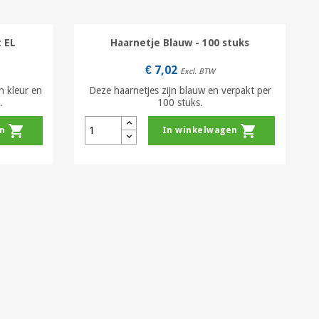
t EL
Haarnetje Blauw - 100 stuks
€ 7,02
Excl. BTW
n kleur en
Deze haarnetjes zijn blauw en verpakt per
.
100 stuks.
shopping_cart
shopping_cart
n
In winkelwagen