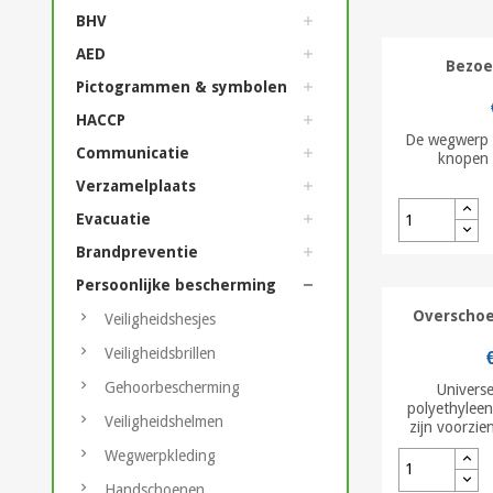
BHV
AED
Bezoe
Pictogrammen & symbolen
HACCP
De wegwerp b
Communicatie
knopen 
Verzamelplaats
Evacuatie
Brandpreventie
Persoonlijke bescherming
Overschoe
Veiligheidshesjes
Veiligheidsbrillen
Gehoorbescherming
Univers
polyethyleen
Veiligheidshelmen
zijn voorzien
Wegwerpkleding
Handschoenen