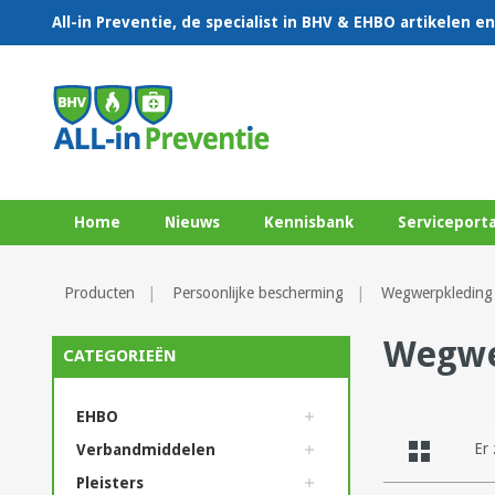
All-in Preventie, de specialist in BHV & EHBO artikelen 
Home
Nieuws
Kennisbank
Serviceporta
Producten
Persoonlijke bescherming
Wegwerpkleding
Wegwe
CATEGORIEËN
EHBO
Er 
Verbandmiddelen
Pleisters