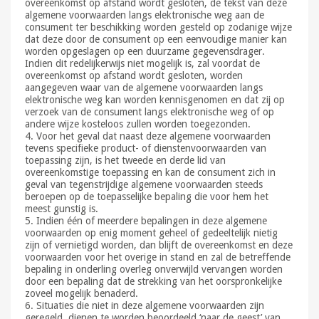
overeenkomst op afstand wordt gesloten, de tekst van deze
algemene voorwaarden langs elektronische weg aan de
consument ter beschikking worden gesteld op zodanige wijze
dat deze door de consument op een eenvoudige manier kan
worden opgeslagen op een duurzame gegevensdrager.
Indien dit redelijkerwijs niet mogelijk is, zal voordat de
overeenkomst op afstand wordt gesloten, worden
aangegeven waar van de algemene voorwaarden langs
elektronische weg kan worden kennisgenomen en dat zij op
verzoek van de consument langs elektronische weg of op
andere wijze kosteloos zullen worden toegezonden.
4. Voor het geval dat naast deze algemene voorwaarden
tevens specifieke product- of dienstenvoorwaarden van
toepassing zijn, is het tweede en derde lid van
overeenkomstige toepassing en kan de consument zich in
geval van tegenstrijdige algemene voorwaarden steeds
beroepen op de toepasselijke bepaling die voor hem het
meest gunstig is.
5. Indien één of meerdere bepalingen in deze algemene
voorwaarden op enig moment geheel of gedeeltelijk nietig
zijn of vernietigd worden, dan blijft de overeenkomst en deze
voorwaarden voor het overige in stand en zal de betreffende
bepaling in onderling overleg onverwijld vervangen worden
door een bepaling dat de strekking van het oorspronkelijke
zoveel mogelijk benaderd.
6. Situaties die niet in deze algemene voorwaarden zijn
geregeld, dienen te worden beoordeeld ‘naar de geest’ van