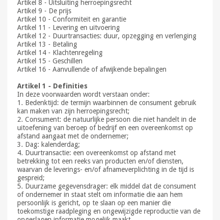
Artikel 8 - Uitsluiting herroepingsrecht
Artikel 9 - De prijs
Artikel 10 - Conformiteit en garantie
Artikel 11 - Levering en uitvoering
Artikel 12 - Duurtransacties: duur, opzegging en verlenging
Artikel 13 - Betaling
Artikel 14 - Klachtenregeling
Artikel 15 - Geschillen
Artikel 16 - Aanvullende of afwijkende bepalingen
Artikel 1 - Definities
In deze voorwaarden wordt verstaan onder:
1. Bedenktijd: de termijn waarbinnen de consument gebruik
kan maken van zijn herroepingsrecht;
2. Consument: de natuurlijke persoon die niet handelt in de
uitoefening van beroep of bedrijf en een overeenkomst op
afstand aangaat met de ondernemer;
3. Dag: kalenderdag;
4. Duurtransactie: een overeenkomst op afstand met
betrekking tot een reeks van producten en/of diensten,
waarvan de leverings- en/of afnameverplichting in de tijd is
gespreid;
5. Duurzame gegevensdrager: elk middel dat de consument
of ondernemer in staat stelt om informatie die aan hem
persoonlijk is gericht, op te slaan op een manier die
toekomstige raadpleging en ongewijzigde reproductie van de
opgeslagen informatie mogelijk maakt.