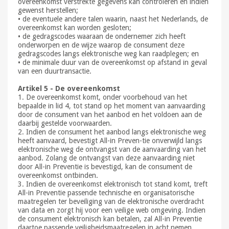
overeenkomst verstrekte gegevens kan controleren en indien
gewenst herstellen;
• de eventuele andere talen waarin, naast het Nederlands, de
overeenkomst kan worden gesloten;
• de gedragscodes waaraan de ondernemer zich heeft
onderworpen en de wijze waarop de consument deze
gedragscodes langs elektronische weg kan raadplegen; en
• de minimale duur van de overeenkomst op afstand in geval
van een duurtransactie.
Artikel 5 - De overeenkomst
1. De overeenkomst komt, onder voorbehoud van het
bepaalde in lid 4, tot stand op het moment van aanvaarding
door de consument van het aanbod en het voldoen aan de
daarbij gestelde voorwaarden.
2. Indien de consument het aanbod langs elektronische weg
heeft aanvaard, bevestigt All-in Preven-tie onverwijld langs
elektronische weg de ontvangst van de aanvaarding van het
aanbod. Zolang de ontvangst van deze aanvaarding niet
door All-in Preventie is bevestigd, kan de consument de
overeenkomst ontbinden.
3. Indien de overeenkomst elektronisch tot stand komt, treft
All-in Preventie passende technische en organisatorische
maatregelen ter beveiliging van de elektronische overdracht
van data en zorgt hij voor een veilige web omgeving. Indien
de consument elektronisch kan betalen, zal All-in Preventie
daartoe passende veiligheidsmaatregelen in acht nemen.