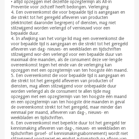
• altijd opzeggen met dezelfde opzegtermijn als All-in
Preventie voor zichzelf heeft bedongen. Verlenging
4. Een overeenkomst die voor bepaalde tijd is aangegaan en
die strekt tot het geregeld afleveren van producten
(elektriciteit daaronder begrepen) of diensten, mag niet
stilzwijgend worden verlengd of vernieuwd voor een
bepaalde duur.
4. In afwijking van het vorige lid mag een overeenkomst die
voor bepaalde tijd is aangegaan en die strekt tot het geregeld
afleveren van dag- nieuws- en weekbladen en tijdschriften
stilzwijgend wor-den verlengd voor een bepaalde duur van
maximaal drie maanden, als de consument deze ver-lengde
overeenkomst tegen het einde van de verlenging kan
opzeggen met een opzegtermijn van ten hoogste één maand.
5. Een overeenkomst die voor bepaalde tijd is aangegaan en
die strekt tot het geregeld afleveren van producten of
diensten, mag alleen stilzwijgend voor onbepaalde duur
worden verlengd als de consument te allen tijde mag
opzeggen met een opzegtermijn van ten hoogste één maand
en een opzegtermijn van ten hoogste drie maanden in geval
de overeenkomst strekt tot het geregeld, maar minder dan
eenmaal per maand, afleveren van dag-, nieuws- en
weekbladen en tijdschriften.
6. Een overeenkomst met beperkte duur tot het geregeld ter
kennismaking afleveren van dag-, nieuws- en weekbladen en
tijdschriften (proef- of kennismakingsabonnement) wordt niet
stilzwijgend voortgezet en eindigt automatisch na afloop van