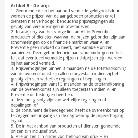
Artikel 9 - De prijs
1. Gedurende de in het aanbod vermelde geldigheidsduur
worden de prijzen van de aangeboden producten en/of
diensten niet verhoogd, behoudens prijswijzigingen als
gevolg van veranderingen in btw-tarieven.
2. In afwijking van het vorige lid kan All-in Preventie
producten of diensten waarvan de prijzen gebonden zijn aan
schommelingen op de financiële markt en waar All-in
Preventie geen invloed op heeft, met variabele prijzen
aanbieden. Deze gebondenheid aan schommelingen en het
feit dat eventueel vermelde prijzen richtprijzen zijn, worden
bij het aanbod vermeld.
3. Prijsverhogingen binnen 3 maanden na de totstandkoming
van de overeenkomst zijn alleen toegestaan indien zij het
gevolg zijn van wettelijke regelingen of bepalingen.
4. Prijsverhogingen vanaf 3 maanden na de totstandkoming
van de overeenkomst zijn alleen toegestaan indien All-in
Preventie dit bedongen heeft en:
a. deze het gevolg zijn van wettelijke regelingen of
bepalingen; of
b. de consument de bevoegdheid heeft de overeenkomst op
te zeggen met ingang van de dag waarop de prijsverhoging
ingaat.
5. De in het aanbod van producten of diensten genoemde
prijzen zijn inclusief btw.
6. Alle prijzen zijn onder voorbehoud van druk – en