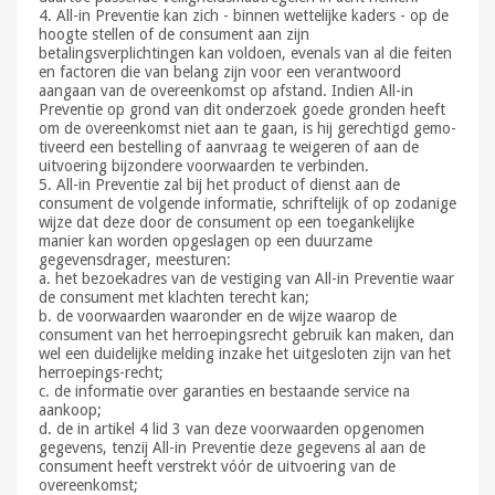
4. All-in Preventie kan zich - binnen wettelijke kaders - op de
hoogte stellen of de consument aan zijn
betalingsverplichtingen kan voldoen, evenals van al die feiten
en factoren die van belang zijn voor een verantwoord
aangaan van de overeenkomst op afstand. Indien All-in
Preventie op grond van dit onderzoek goede gronden heeft
om de overeenkomst niet aan te gaan, is hij gerechtigd gemo-
tiveerd een bestelling of aanvraag te weigeren of aan de
uitvoering bijzondere voorwaarden te verbinden.
5. All-in Preventie zal bij het product of dienst aan de
consument de volgende informatie, schriftelijk of op zodanige
wijze dat deze door de consument op een toegankelijke
manier kan worden opgeslagen op een duurzame
gegevensdrager, meesturen:
a. het bezoekadres van de vestiging van All-in Preventie waar
de consument met klachten terecht kan;
b. de voorwaarden waaronder en de wijze waarop de
consument van het herroepingsrecht gebruik kan maken, dan
wel een duidelijke melding inzake het uitgesloten zijn van het
herroepings-recht;
c. de informatie over garanties en bestaande service na
aankoop;
d. de in artikel 4 lid 3 van deze voorwaarden opgenomen
gegevens, tenzij All-in Preventie deze gegevens al aan de
consument heeft verstrekt vóór de uitvoering van de
overeenkomst;