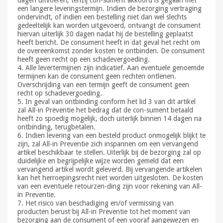
dagen uitvoeren, tenzij con-sument akkoord is gegaan met
een langere leveringstermijn. Indien de bezorging vertraging
ondervindt, of indien een bestelling niet dan wel slechts
gedeeltelijk kan worden uitgevoerd, ontvangt de consument
hiervan uiterlijk 30 dagen nadat hij de bestelling geplaatst
heeft bericht. De consument heeft in dat geval het recht om
de overeenkomst zonder kosten te ontbinden. De consument
heeft geen recht op een schadevergoeding.
4. Alle levertermijnen zijn indicatief. Aan eventuele genoemde
termijnen kan de consument geen rechten ontlenen.
Overschrijding van een termijn geeft de consument geen
recht op schadevergoeding.
5. In geval van ontbinding conform het lid 3 van dit artikel
zal All-in Preventie het bedrag dat de con-sument betaald
heeft zo spoedig mogelijk, doch uiterlijk binnen 14 dagen na
ontbinding, terugbetalen.
6. Indien levering van een besteld product onmogelijk blijkt te
zijn, zal All-in Preventie zich inspannen om een vervangend
artikel beschikbaar te stellen. Uiterlijk bij de bezorging zal op
duidelijke en begrijpelijke wijze worden gemeld dat een
vervangend artikel wordt geleverd. Bij vervangende artikelen
kan het herroepingsrecht niet worden uitgesloten. De kosten
van een eventuele retourzen-ding zijn voor rekening van All-
in Preventie.
7. Het risico van beschadiging en/of vermissing van
producten berust bij All-in Preventie tot het moment van
bezorging aan de consument of een vooraf aangewezen en