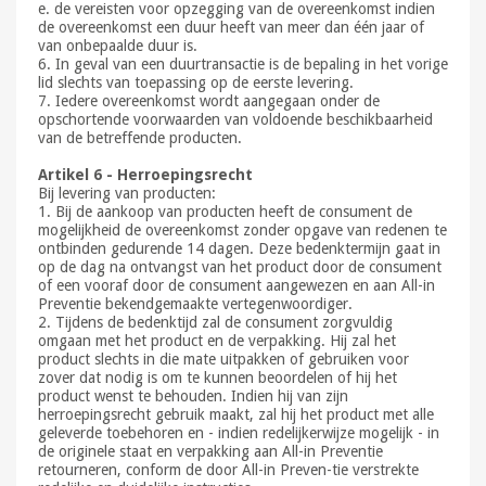
e. de vereisten voor opzegging van de overeenkomst indien
de overeenkomst een duur heeft van meer dan één jaar of
van onbepaalde duur is.
6. In geval van een duurtransactie is de bepaling in het vorige
lid slechts van toepassing op de eerste levering.
7. Iedere overeenkomst wordt aangegaan onder de
opschortende voorwaarden van voldoende beschikbaarheid
van de betreffende producten.
Artikel 6 - Herroepingsrecht
Bij levering van producten:
1. Bij de aankoop van producten heeft de consument de
mogelijkheid de overeenkomst zonder opgave van redenen te
ontbinden gedurende 14 dagen. Deze bedenktermijn gaat in
op de dag na ontvangst van het product door de consument
of een vooraf door de consument aangewezen en aan All-in
Preventie bekendgemaakte vertegenwoordiger.
2. Tijdens de bedenktijd zal de consument zorgvuldig
omgaan met het product en de verpakking. Hij zal het
product slechts in die mate uitpakken of gebruiken voor
zover dat nodig is om te kunnen beoordelen of hij het
product wenst te behouden. Indien hij van zijn
herroepingsrecht gebruik maakt, zal hij het product met alle
geleverde toebehoren en - indien redelijkerwijze mogelijk - in
de originele staat en verpakking aan All-in Preventie
retourneren, conform de door All-in Preven-tie verstrekte