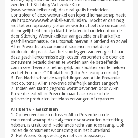
wenden tot Stichting WebwinkelKeur
(www.webwinkelkeur.nl), deze zal gratis bemiddelen.
Controleer of deze webwinkel een lopend lidmaatschap heeft
via https://www.webwinkelkeur.nl/leden/. Mocht er dan nog
niet tot een oplossing gekomen worden, heeft de consument
de mogelijkheid om zijn klacht te laten behandelen door de
door Stichting WebwinkelKeur aangestelde onafhankelijke
geschillencommissie, de uitspraak hiervan is bindend en zowel
All-in Preventie als consument stemmen in met deze
bindende uitspraak. Aan het voorleggen van een geschil aan
deze geschillencommissie zijn kosten verbonden die door de
consument betaald dienen te worden aan de betreffende
commissie. Tevens is het mogelijk om klachten aan te melden
via het Europees ODR platform (http://ec.europa.eu/odr).
6. Een klacht schort de verplichtingen van All-in Preventie
niet op, tenzij All-in Preventie schriftelijk anders aangeeft.
7. Indien een klacht gegrond wordt bevonden door All-in
Preventie, zal All-in Preventie naar haar keuze of de
geleverde producten kosteloos vervangen of repareren.
Artikel 16 - Geschillen
1. Op overeenkomsten tussen All-in Preventie en de
consument waarop deze algemene voorwaarden betrekking
hebben, is uitsluitend Nederlands recht van toepassing. Ook
indien de consument woonachtig is in het buitenland.
2. Het Weens Koopverdrag is niet van toepassing.