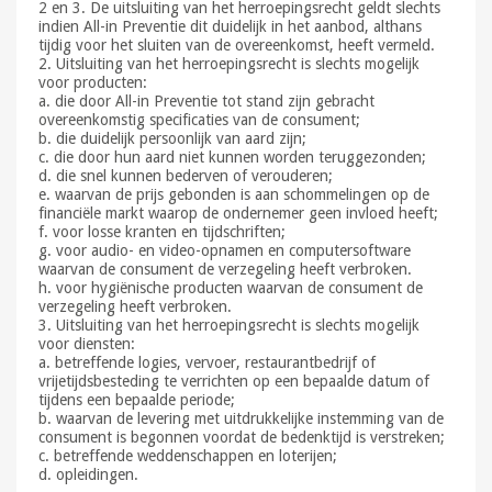
2 en 3. De uitsluiting van het herroepingsrecht geldt slechts
indien All-in Preventie dit duidelijk in het aanbod, althans
tijdig voor het sluiten van de overeenkomst, heeft vermeld.
2. Uitsluiting van het herroepingsrecht is slechts mogelijk
voor producten:
a. die door All-in Preventie tot stand zijn gebracht
overeenkomstig specificaties van de consument;
b. die duidelijk persoonlijk van aard zijn;
c. die door hun aard niet kunnen worden teruggezonden;
d. die snel kunnen bederven of verouderen;
e. waarvan de prijs gebonden is aan schommelingen op de
financiële markt waarop de ondernemer geen invloed heeft;
f. voor losse kranten en tijdschriften;
g. voor audio- en video-opnamen en computersoftware
waarvan de consument de verzegeling heeft verbroken.
h. voor hygiënische producten waarvan de consument de
verzegeling heeft verbroken.
3. Uitsluiting van het herroepingsrecht is slechts mogelijk
voor diensten:
a. betreffende logies, vervoer, restaurantbedrijf of
vrijetijdsbesteding te verrichten op een bepaalde datum of
tijdens een bepaalde periode;
b. waarvan de levering met uitdrukkelijke instemming van de
consument is begonnen voordat de bedenktijd is verstreken;
c. betreffende weddenschappen en loterijen;
d. opleidingen.