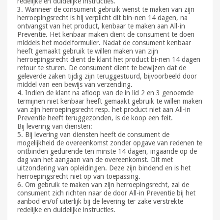
redelijke en duidelijke instructies.
3. Wanneer de consument gebruik wenst te maken van zijn
herroepingsrecht is hij verplicht dit bin-nen 14 dagen, na
ontvangst van het product, kenbaar te maken aan All-in
Preventie. Het kenbaar maken dient de consument te doen
middels het modelformulier. Nadat de consument kenbaar
heeft gemaakt gebruik te willen maken van zijn
herroepingsrecht dient de klant het product bi-nen 14 dagen
retour te sturen. De consument dient te bewijzen dat de
geleverde zaken tijdig zijn teruggestuurd, bijvoorbeeld door
middel van een bewijs van verzending.
4. Indien de klant na afloop van de in lid 2 en 3 genoemde
termijnen niet kenbaar heeft gemaakt gebruik te willen maken
van zijn herroepingsrecht resp. het product niet aan All-in
Preventie heeft teruggezonden, is de koop een feit.
Bij levering van diensten:
5. Bij levering van diensten heeft de consument de
mogelijkheid de overeenkomst zonder opgave van redenen te
ontbinden gedurende ten minste 14 dagen, ingaande op de
dag van het aangaan van de overeenkomst. Dit met
uitzondering van opleidingen. Deze zijn bindend en is het
herroepingsrecht niet op van toepassing.
6. Om gebruik te maken van zijn herroepingsrecht, zal de
consument zich richten naar de door All-in Preventie bij het
aanbod en/of uiterlijk bij de levering ter zake verstrekte
redelijke en duidelijke instructies.