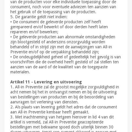
van de producten voor elke individuele toepassing door de
consument, noch voor eventuele adviezen ten aanzien van
het gebruik of de toepassing van de producten.
5. De garantie geldt niet indien:
• De consument de geleverde producten zelf heeft
gerepareerd en/of bewerkt of door derden heeft laten
repareren en/of bewerken;
• De geleverde producten aan abnormale omstandigheden
zijn blootgesteld of anderszins onzorgvuldig worden
behandeld of in strijd zijn met de aanwijzingen van All-in
Preventie en/of op de verpakking behandeld zijn;
• De ondeugdelijkheid geheel of gedeeltelijk het gevolg is van
voorschriften die de overheid heeft gesteld of zal stellen ten
aanzien van de aard of de kwaliteit van de toegepaste
materialen.
Artikel 11 - Levering en uitvoering
1. All-in Preventie zal de grootst mogelijke zorgvuldigheid in
acht nemen bij het in ontvangst nemen en bij de uitvoering
van bestellingen van producten en bij de beoordeling van
aanvragen tot verlening van diensten.
2. Als plaats van levering geldt het adres dat de consument
aan All-in Preventie kenbaar heeft gemaakt.
3. Met inachtneming van hetgeen hierover in lid 4 van dit
artikel is vermeld, zal All-in Preventie geaccepteerde
bestellingen met bekwame spoed doch uiterlijk binnen 30