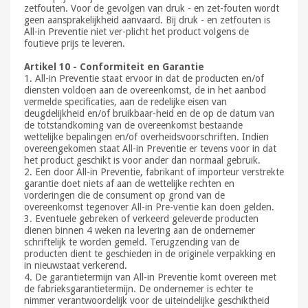
zetfouten. Voor de gevolgen van druk - en zet-fouten wordt
geen aansprakelijkheid aanvaard. Bij druk - en zetfouten is
All-in Preventie niet ver-plicht het product volgens de
foutieve prijs te leveren.
Artikel 10 - Conformiteit en Garantie
1. All-in Preventie staat ervoor in dat de producten en/of
diensten voldoen aan de overeenkomst, de in het aanbod
vermelde specificaties, aan de redelijke eisen van
deugdelijkheid en/of bruikbaar-heid en de op de datum van
de totstandkoming van de overeenkomst bestaande
wettelijke bepalingen en/of overheidsvoorschriften. Indien
overeengekomen staat All-in Preventie er tevens voor in dat
het product geschikt is voor ander dan normaal gebruik.
2. Een door All-in Preventie, fabrikant of importeur verstrekte
garantie doet niets af aan de wettelijke rechten en
vorderingen die de consument op grond van de
overeenkomst tegenover All-in Pre-ventie kan doen gelden.
3. Eventuele gebreken of verkeerd geleverde producten
dienen binnen 4 weken na levering aan de ondernemer
schriftelijk te worden gemeld. Terugzending van de
producten dient te geschieden in de originele verpakking en
in nieuwstaat verkerend.
4. De garantietermijn van All-in Preventie komt overeen met
de fabrieksgarantietermijn. De ondernemer is echter te
nimmer verantwoordelijk voor de uiteindelijke geschiktheid