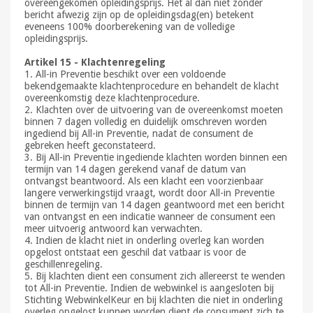
overeengekomen opleidingsprijs. Het al dan niet zonder
bericht afwezig zijn op de opleidingsdag(en) betekent
eveneens 100% doorberekening van de volledige
opleidingsprijs.
Artikel 15 - Klachtenregeling
1. All-in Preventie beschikt over een voldoende
bekendgemaakte klachtenprocedure en behandelt de klacht
overeenkomstig deze klachtenprocedure.
2. Klachten over de uitvoering van de overeenkomst moeten
binnen 7 dagen volledig en duidelijk omschreven worden
ingediend bij All-in Preventie, nadat de consument de
gebreken heeft geconstateerd.
3. Bij All-in Preventie ingediende klachten worden binnen een
termijn van 14 dagen gerekend vanaf de datum van
ontvangst beantwoord. Als een klacht een voorzienbaar
langere verwerkingstijd vraagt, wordt door All-in Preventie
binnen de termijn van 14 dagen geantwoord met een bericht
van ontvangst en een indicatie wanneer de consument een
meer uitvoerig antwoord kan verwachten.
4. Indien de klacht niet in onderling overleg kan worden
opgelost ontstaat een geschil dat vatbaar is voor de
geschillenregeling.
5. Bij klachten dient een consument zich allereerst te wenden
tot All-in Preventie. Indien de webwinkel is aangesloten bij
Stichting WebwinkelKeur en bij klachten die niet in onderling
overleg opgelost kunnen worden dient de consument zich te