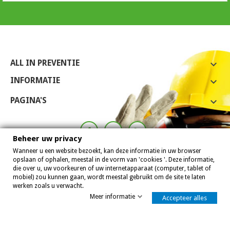
ALL IN PREVENTIE

INFORMATIE

PAGINA'S

Beheer uw privacy
Wanneer u een website bezoekt, kan deze informatie in uw browser
opslaan of ophalen, meestal in de vorm van 'cookies '. Deze informatie,
die over u, uw voorkeuren of uw internetapparaat (computer, tablet of
mobiel) zou kunnen gaan, wordt meestal gebruikt om de site te laten
werken zoals u verwacht.
Meer informatie
Accepteer alles
Allinpreventie 2007 - 2026
8,0