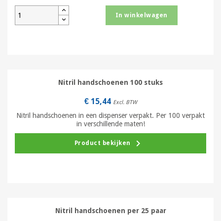
In winkelwagen
Nitril handschoenen 100 stuks
€ 15,44
Excl. BTW
Nitril handschoenen in een dispenser verpakt. Per 100 verpakt
in verschillende maten!
keyboard_arrow_right
Product bekijken
Nitril handschoenen per 25 paar