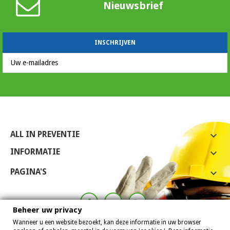
Nieuwsbrief
ALL IN PREVENTIE

INFORMATIE

PAGINA'S

Beheer uw privacy
Wanneer u een website bezoekt, kan deze informatie in uw browser