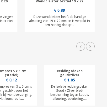
 x 20
Wondpleister textiel 19 x 72
€ 6,89
e vingers
Deze wondpleister heeft de handige
ster niet
afmeting van 19 x 72 mm en is verpakt in
een handig doosje...
ompres 5 x 5 cm
Reddingsdeken
(steriel)
goud/zilver
€ 0,12
€ 1,85
ompres van 5 x 5 cm is
De isolatie reddingsdeken
r geschikt voor het
Goud / Zilver biedt
ik bij wondverzorging.
bescherming tegen koude,
Het kompres is...
afkoeling, bevriezing,...