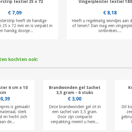
erstrip textiel 25 x 72
Vingerpleister textiel 180
€ 7,09
€ 8,18
sterstrip heeft de handige
Heeft u regelmatig wondjes aan d
 25 x 72 mm en is verpakt in
of tenen? Dan mag een vingerplei
en handig doosje...
ontbreken....
ten kochten ook:
ster 6 cm x 10
Brandwonden gel Sachet
K
cm
3,5 gram - 6 stuks
 0,39
€ 3,00
pres is gemaakt
Deze brandwonden gel zit in
Dit k
materiaal, sterk
een sachet van 3,5 gram.
zee
d en hecht zich
Door zijn compacte
gebru
aan de...
verpakking neemt u hem...