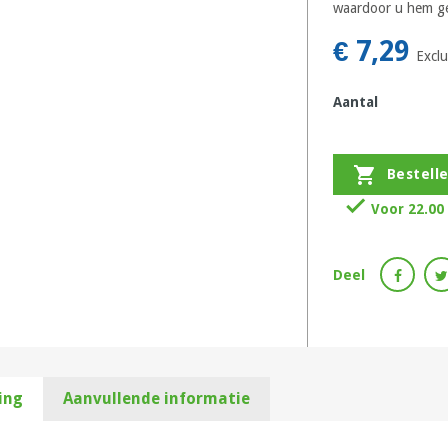
waardoor u hem ge
€ 7,29
Excl
Aantal

Bestell

Voor 22.00
Deel
ing
Aanvullende informatie