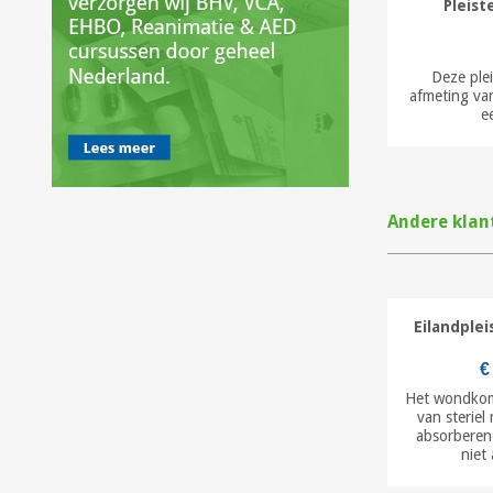
Pleist
Deze plei
afmeting van
e
Andere klan
Eilandplei
€
Het wondkom
van steriel 
absorberen
niet 