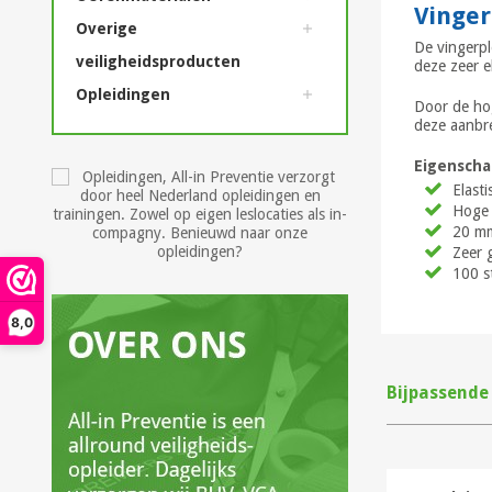
Vinger
Overige
De vingerpl
veiligheidsproducten
deze zeer e
Opleidingen
Door de hog
deze aanbre
Eigenscha
Elasti
Hoge 
20 mm
Zeer 
100 s
8,0
Bijpassende