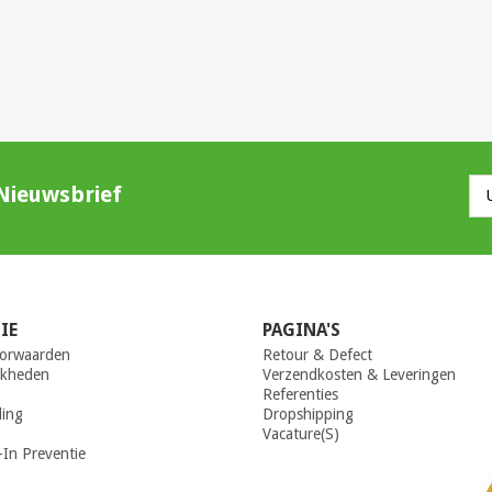
Nieuwsbrief
IE
PAGINA'S
orwaarden
Retour & Defect
jkheden
Verzendkosten & Leveringen
Referenties
ling
Dropshipping
Vacature(s)
-In Preventie