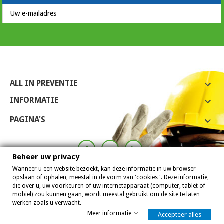
ALL IN PREVENTIE

INFORMATIE

PAGINA'S

Beheer uw privacy
Wanneer u een website bezoekt, kan deze informatie in uw browser
opslaan of ophalen, meestal in de vorm van 'cookies '. Deze informatie,
die over u, uw voorkeuren of uw internetapparaat (computer, tablet of
mobiel) zou kunnen gaan, wordt meestal gebruikt om de site te laten
werken zoals u verwacht.
Meer informatie
Accepteer alles
Allinpreventie 2007 - 2026
8,0