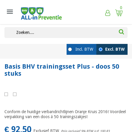
0

Basis BHV trainingsset Plus - doos 50
stuks
Conform de huidige verbandrichtlijnen Oranje Kruis 2016! Voordeel
verpakking van een doos á 50 trainingszakjes!
€ 92,50
Exclusief BTW
Prijs inclusief 9% BTW is
€ 100,83