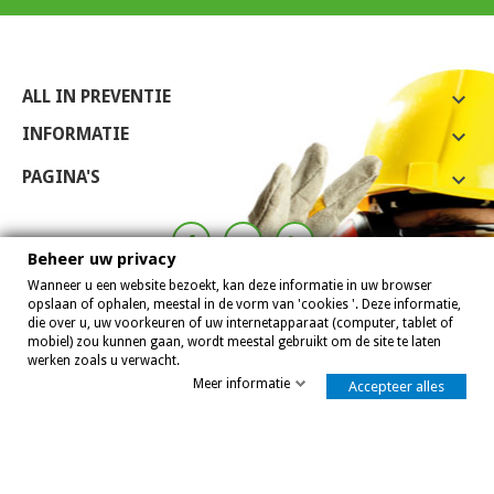
ALL IN PREVENTIE

INFORMATIE

PAGINA'S

Beheer uw privacy
Wanneer u een website bezoekt, kan deze informatie in uw browser
opslaan of ophalen, meestal in de vorm van 'cookies '. Deze informatie,
die over u, uw voorkeuren of uw internetapparaat (computer, tablet of
mobiel) zou kunnen gaan, wordt meestal gebruikt om de site te laten
werken zoals u verwacht.
Meer informatie
Accepteer alles
Allinpreventie 2007 - 2026
8,0