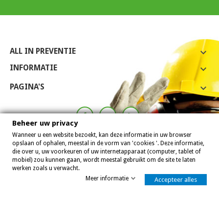
ALL IN PREVENTIE

INFORMATIE

PAGINA'S

Beheer uw privacy
Wanneer u een website bezoekt, kan deze informatie in uw browser
opslaan of ophalen, meestal in de vorm van 'cookies '. Deze informatie,
die over u, uw voorkeuren of uw internetapparaat (computer, tablet of
mobiel) zou kunnen gaan, wordt meestal gebruikt om de site te laten
werken zoals u verwacht.
Meer informatie
Accepteer alles
Allinpreventie 2007 - 2026
8,0