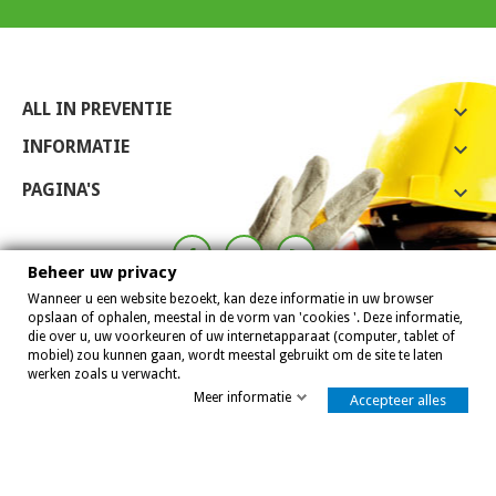
ALL IN PREVENTIE

INFORMATIE

PAGINA'S

Beheer uw privacy
Wanneer u een website bezoekt, kan deze informatie in uw browser
opslaan of ophalen, meestal in de vorm van 'cookies '. Deze informatie,
die over u, uw voorkeuren of uw internetapparaat (computer, tablet of
mobiel) zou kunnen gaan, wordt meestal gebruikt om de site te laten
werken zoals u verwacht.
Meer informatie
Accepteer alles
Allinpreventie 2007 - 2026
8,0