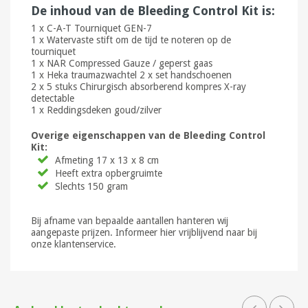
De inhoud van de Bleeding Control Kit is:
1 x C-A-T Tourniquet GEN-7
1 x Watervaste stift om de tijd te noteren op de
tourniquet
1 x NAR Compressed Gauze / geperst gaas
1 x Heka traumazwachtel 2 x set handschoenen
2 x 5 stuks Chirurgisch absorberend kompres X-ray
detectable
1 x Reddingsdeken goud/zilver
Overige eigenschappen van de Bleeding Control
Kit:
Afmeting 17 x 13 x 8 cm
Heeft extra opbergruimte
Slechts 150 gram
Bij afname van bepaalde aantallen hanteren wij
aangepaste prijzen. Informeer hier vrijblijvend naar bij
onze klantenservice.