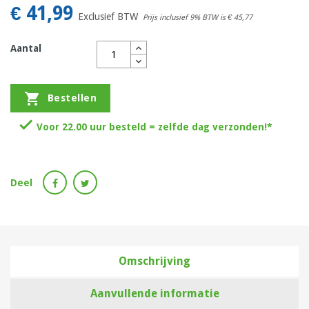
€ 41,99
Exclusief BTW
Prijs inclusief 9% BTW is
€ 45,77
Aantal

Bestellen

Voor 22.00 uur besteld = zelfde dag verzonden!*
Deel
Omschrijving
Aanvullende informatie