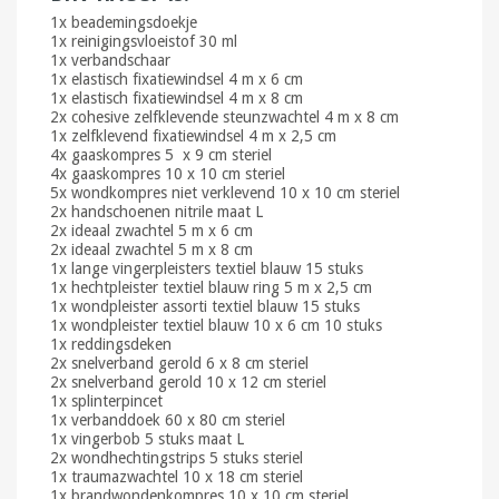
1x beademingsdoekje
1x reinigingsvloeistof 30 ml
1x verbandschaar
1x elastisch fixatiewindsel 4 m x 6 cm
1x elastisch fixatiewindsel 4 m x 8 cm
2x cohesive zelfklevende steunzwachtel 4 m x 8 cm
1x zelfklevend fixatiewindsel 4 m x 2,5 cm
4x gaaskompres 5 x 9 cm steriel
4x gaaskompres 10 x 10 cm steriel
5x wondkompres niet verklevend 10 x 10 cm steriel
2x handschoenen nitrile maat L
2x ideaal zwachtel 5 m x 6 cm
2x ideaal zwachtel 5 m x 8 cm
1x lange vingerpleisters textiel blauw 15 stuks
1x hechtpleister textiel blauw ring 5 m x 2,5 cm
1x wondpleister assorti textiel blauw 15 stuks
1x wondpleister textiel blauw 10 x 6 cm 10 stuks
1x reddingsdeken
2x snelverband gerold 6 x 8 cm steriel
2x snelverband gerold 10 x 12 cm steriel
1x splinterpincet
1x verbanddoek 60 x 80 cm steriel
1x vingerbob 5 stuks maat L
2x wondhechtingstrips 5 stuks steriel
1x traumazwachtel 10 x 18 cm steriel
1x brandwondenkompres 10 x 10 cm steriel