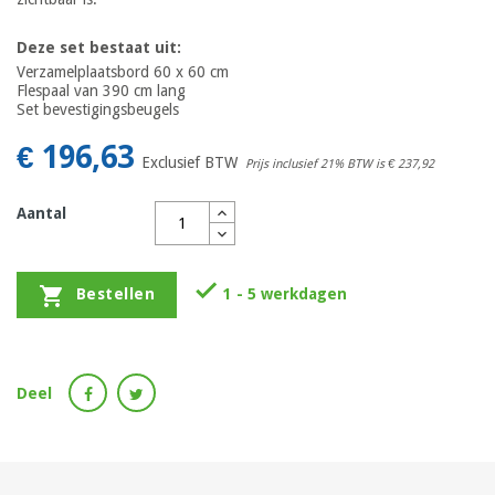
Deze set bestaat uit:
Verzamelplaatsbord 60 x 60 cm
Flespaal van 390 cm lang
Set bevestigingsbeugels
€ 196,63
Exclusief BTW
Prijs inclusief 21% BTW is
€ 237,92
Aantal


1 - 5 werkdagen
Bestellen
Deel