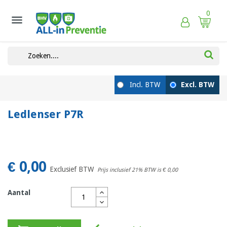
0

Ledlenser P7R
€ 0,00
Exclusief BTW
Prijs inclusief 21% BTW is
€ 0,00
Aantal