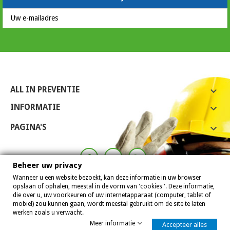
ALL IN PREVENTIE

INFORMATIE

PAGINA'S

Beheer uw privacy
Wanneer u een website bezoekt, kan deze informatie in uw browser
opslaan of ophalen, meestal in de vorm van 'cookies '. Deze informatie,
die over u, uw voorkeuren of uw internetapparaat (computer, tablet of
mobiel) zou kunnen gaan, wordt meestal gebruikt om de site te laten
werken zoals u verwacht.
Meer informatie
Accepteer alles
Allinpreventie 2007 - 2026
8,0