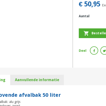
€ 50,95
Ex
Aantal

Bestell
Deel
ing
Aanvullende informatie
vende afvalbak 50 liter
albak: alu grijs
amdover: zwart