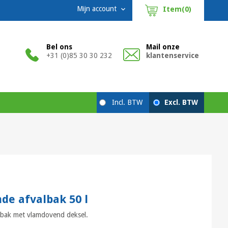
Mijn account
Item(0)

Bel ons
Mail onze
+31 (0)85 30 30 232
klantenservice
de afvalbak 50 l
bak met vlamdovend deksel.