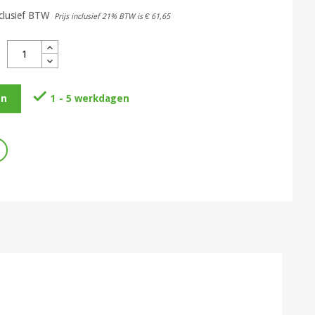
clusief BTW
Prijs inclusief 21% BTW is
€ 61,65

1 - 5 werkdagen
en