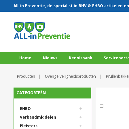
All-in Preventie, de specialist in BHV & EHBO artikelen 
Home
Nieuws
Kennisbank
Serviceporta
Producten
Overige veiligheidsproducten
Prullenbakke
CATEGORIEËN
EHBO
Verbandmiddelen
Pleisters