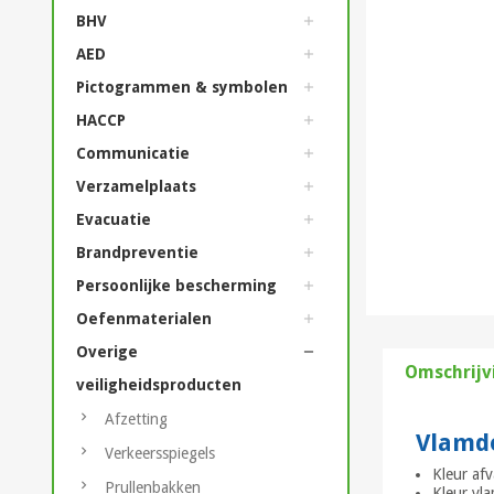
BHV
AED
Pictogrammen & symbolen
HACCP
Communicatie
Verzamelplaats
Evacuatie
Brandpreventie
Persoonlijke bescherming
Oefenmaterialen
Overige
Omschrijv
veiligheidsproducten
Afzetting
Vlamdo
Verkeersspiegels
Kleur afv
Prullenbakken
Kleur vl