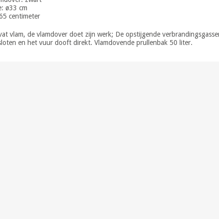
: ø33 cm
65 centimeter
vat vlam, de vlamdover doet zijn werk; De opstijgende verbrandingsgass
loten en het vuur dooft direkt. Vlamdovende prullenbak 50 liter.