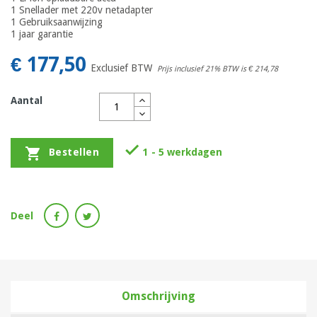
1 Snellader met 220v netadapter
1 Gebruiksaanwijzing
1 jaar garantie
€ 177,50
Exclusief BTW
Prijs inclusief 21% BTW is
€ 214,78
Aantal


1 - 5 werkdagen
Bestellen
Deel
Omschrijving