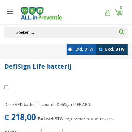
0

DefiSign Life batterij
Deze AED batterij is voor de DefiSign LIFE AED.
€ 218,00
Exclusief BTW
Prijs inclusief 9% BTW is
€ 237,62